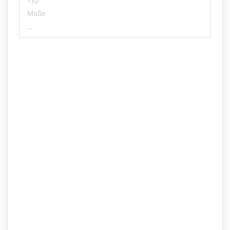
Typ
Maße
…