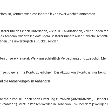
hen ist, können wir diese innerhalb von zwei Wochen annehmen.
eller überlassenen Unterlagen, wie z. B. Kalkulationen, Zeichnungen etc
es sei denn, wir erteilen dazu dem Besteller unsere ausdrückliche schrif
rlagen uns unverzüglich zurückzusenden.
 gelten unsere Preise ab Werk ausschließlich Verpackung und zuzüglich Me
mseitig genannte Konto zu erfolgen. Der Abzug von Skonto ist nur bei sch
 und die Anmerkungen im Anhang 1!
innerhalb von 10 Tagen nach Lieferung zu zahlen (Alternativen: „ ... ist 
 -
zahlbar“). Verzugszinsen werden in Höhe von 8 % über dem jeweiligen 