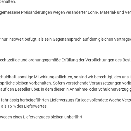
behalten.
angemessene Preisänderungen wegen veränderter Lohn-, Material- und Vert
 nur insoweit befugt, als sein Gegenanspruch auf dem gleichen Vertragsv
rechtzeitige und ordnungsgemäße Erfüllung der Verpflichtungen des Bestell
chuldhaft sonstige Mitwirkungspflichten, so sind wir berechtigt, den uns
rüche bleiben vorbehalten. Sofern vorstehende Voraussetzungen vorliege
auf den Besteller über, in dem dieser in Annahme- oder Schuldnerverzug g
rob fahrlässig herbeigeführten Lieferverzugs für jede vollendete Woche 
 als 15 % des Lieferwertes.
 wegen eines Lieferverzuges bleiben unberührt.