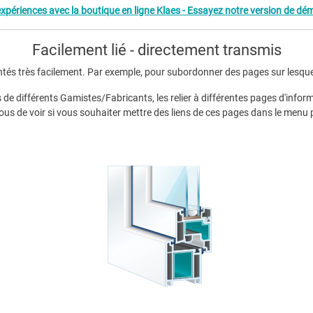
expériences avec la boutique en ligne Klaes - Essayez notre version de dé
Facilement lié - directement transmis
ntés très facilement. Par exemple, pour subordonner des pages sur lesque
 différents Gamistes/Fabricants, les relier à différentes pages d'informa
vous de voir si vous souhaiter mettre des liens de ces pages dans le menu p