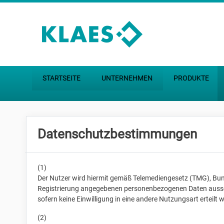
Zum Hauptinhalt springen
STARTSEITE
UNTERNEHMEN
PRODUKTE
Datenschutzbestimmungen
(1)
Der Nutzer wird hiermit gemäß Telemediengesetz (TMG), Bu
Registrierung angegebenen personenbezogenen Daten ausschl
sofern keine Einwilligung in eine andere Nutzungsart erteilt 
(2)