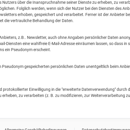
s Nutzers über die Inanspruchnahme seiner Dienste zu erheben, zu verarbe
lichen. Folglich werden, wenn sich der Nutzer bei den Diensten des Anbiet
ters erhoben, gespeichert und verarbeitet. Ferner ist der Anbieter bere
et die vertrauliche Behandlung der Daten.
 Anbieters, z.B.. Newsletter, auch ohne Angaben persönlicher Daten anon
il-Diensten eine wahlfreie E-Mail-Adresse einräumen lassen, so dass in s
ens ein Pseudonym erscheint.
nem Pseudonym gespeicherten persönlichen Daten unentgeltlich beim Anbie
 und protokollierter Einwilligung in die "erweiterte Datenverwendung" dur
erheben, zu verarbeiten (z. B. zu modifizieren, zur Weiterverarbeitung 