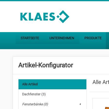
Zum Hauptinhalt springen
STARTSEITE
UNTERNEHMEN
PRODUKTE
Artikel-Konfigurator
Alle Ar
Alle Artikel
Dachfenster (3)
Fensterbänke (0)