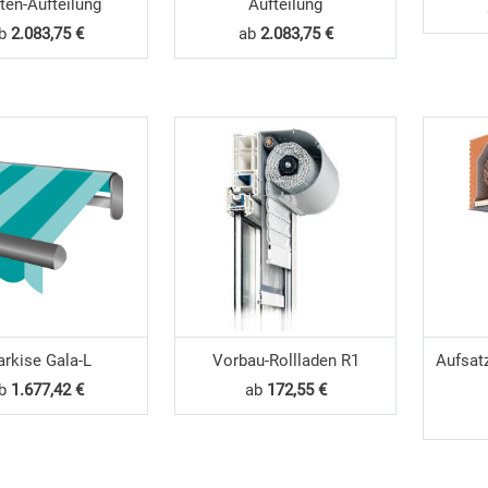
ten-Aufteilung
Aufteilung
ab
2.083,75 €
ab
2.083,75 €
rkise Gala-L
Vorbau-Rollladen R1
Aufsat
ab
1.677,42 €
ab
172,55 €