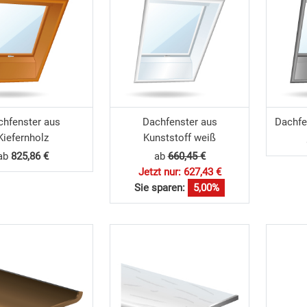
chfenster aus
Dachfenster aus
Dachfe
Kiefernholz
Kunststoff weiß
ab
825,86 €
ab
660,45 €
Jetzt nur: 627,43 €
Sie sparen:
5,00%