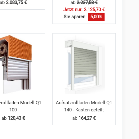
ab
2.083,75 €
ab
2.237,58 €
Jetzt nur: 2.125,70 €
Sie sparen:
5,00%
zrollladen Modell Q1
Aufsatzrollladen Modell Q1
100
140 - Kasten geteilt
ab
120,43 €
ab
164,27 €