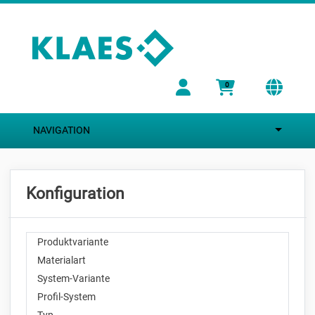
Zum Hauptinhalt springen
0
NAVIGATION
Konfiguration
Produktvariante
Materialart
System-Variante
Profil-System