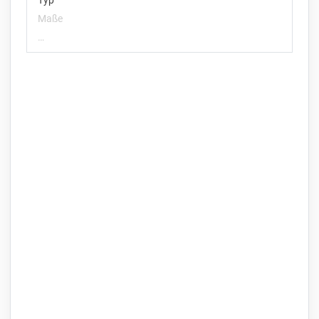
Typ
Maße
…