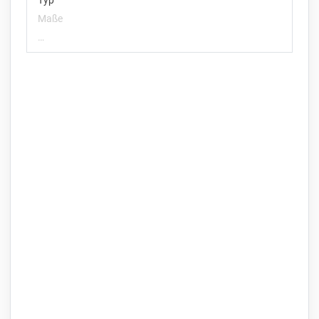
Typ
Maße
…