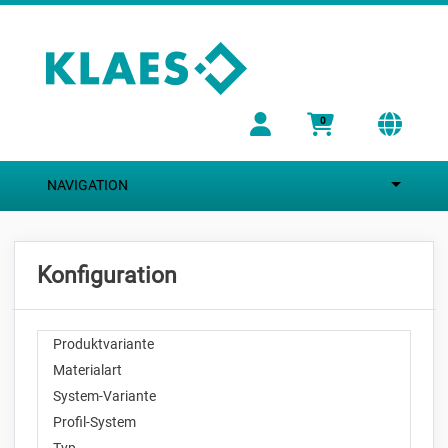
Zum Hauptinhalt springen
0
NAVIGATION
Konfiguration
Produktvariante
Materialart
System-Variante
Profil-System